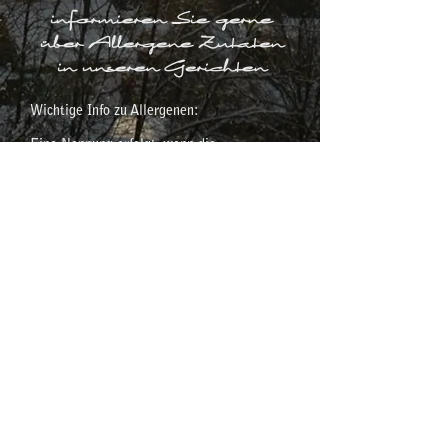
informieren Sie gerne
über Allergene Zutaten
in unseren Gerichten
Wichtige Info zu Allergenen:
Eine Nennung erfolgt, wenn die
bezeichneten Stoffe oder daraus
hergestellte Erzeugnisse als Zutat im
Endprodukt enthalten sind.
Die Kennzeichnung der 14 Hauptallergene
erfolgt entsprechend den gesetzlichen
Vorschriften (EU-
Lebensmittelinformationsverordnung
1169/2011). Es gibt darüber hinaus auch
noch andere Stoffe, die
Lebensmittelallergien oder
Unverträglichkeiten auslösen können.
Trotz sorgfältiger Herstellung unserer
Gerichte können neben den
gekennzeichneten Zutaten auch Spuren
anderer Stoffe enthalten sein, die im
Produktionsprozess der Küche verwendet
werden.