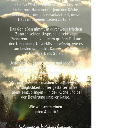
unseren Berghof nicht einfach Restaurant
oder Gasthof bezeichnen. Es ist unsere
Liebe zum Handwerk – jene der Köche,
Konditoren – die uns veranlasst hat, dieses
Haus mit neuem Leben zu füllen.
Das Genießen nimmt in durchwegs frischen
Zutaten seinen Ursprung, direkt vom
Produzenten und zu einem großen Teil aus
der Umgebung. Unverfälscht, würzig, wie es
am besten schmeckt. Dann kommt das
Handwerk ins Spiel.
Jede Sauce, jedes Chutney und jede Nudel
wird bei uns von Hand zubereitet. Sorbet
und Torten, alles wird im Haus gemacht.
Was uns am selber machen so begeistert, ist
die Möglichkeit, unser gestalterisches
Talent einzubringen – in der Küche und bei
der Bewirtung unserer Gäste.
Wir wünschen einen
guten Appetit!
Unsere Mitarbeiter