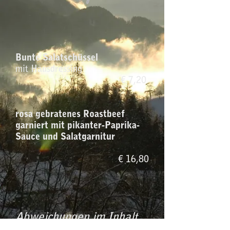
Bunte Salatschüssel
mit Hausdressing
€ 7,20
rosa gebratenes Roastbeef
garniert mit pikanter-Paprika-
Sauce und Salatgarnitur
€ 16,80
Abweichungen im Inhalt